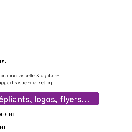
ns.
épliants, logos, flyers…
 80 € HT
 HT