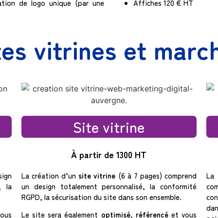
ation de logo unique (par une
Affiches 120 € HT
tes vitrines et mar
Site vitrine
À partir de 1300 HT
sign
La création d’un
site vitrine
(6 à 7 pages) comprend
La
, la
un design totalement personnalisé, la conformité
com
RGPD, la sécurisation du site dans son ensemble.
con
dan
ous
Le site sera également
optimisé
,
référencé
et vous